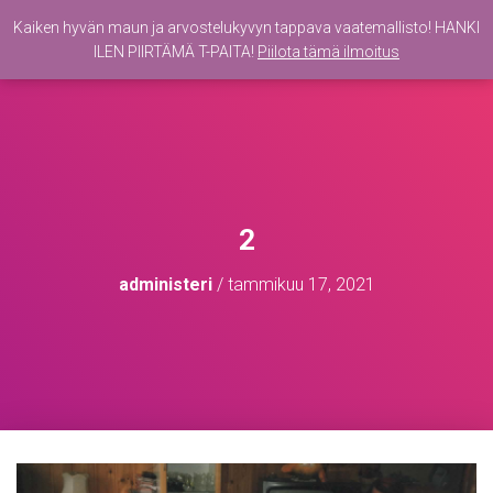
Kaiken hyvän maun ja arvostelukyvyn tappava vaatemallisto! HANKI
ILEN PIIRTÄMÄ T-PAITA!
Piilota tämä ilmoitus
N
A
V
I
G
O
I
N
T
2
I
P
administeri
/
tammikuu 17, 2021
Ä
Ä
L
L
E
/
P
O
I
S