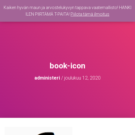
Kaiken hyvän maun ja arvostelukyvyn tappava vaatemallisto! HANKI
ILEN PIIRTÄMÄ T-PAITA!
Piilota tämä ilmoitus
N
A
V
I
G
O
I
N
T
book-icon
I
P
administeri
/
joulukuu 12, 2020
Ä
Ä
L
L
E
/
P
O
I
S